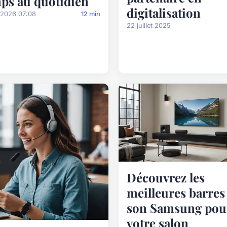
ps au quotidien
digitalisation
/2026 07:08
12 min
22 juillet 2025
Découvrez les
meilleures barres
son Samsung pou
votre salon