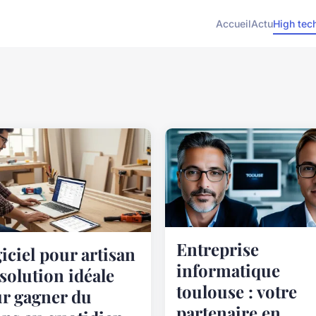
Accueil
Actu
High tec
Entreprise
iciel pour artisan
informatique
a solution idéale
toulouse : votre
r gagner du
partenaire en