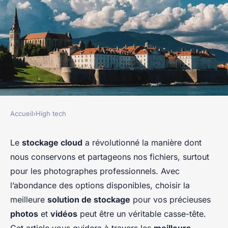
Accueil
›
High tech
HIGH TECH
Quelle est la meilleure
Le
stockage cloud
a révolutionné la manière dont
nous conservons et partageons nos fichiers, surtout
solution de stockage cloud
pour les photographes professionnels. Avec
pour les photographes
l’abondance des options disponibles, choisir la
professionnels?
meilleure
solution de stockage
pour vos précieuses
photos
et
vidéos
peut être un véritable casse-tête.
Lyna
•
16 septembre 2024
•
7 min de lecture