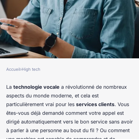
Accueil
›
High tech
HIGH TECH
Comment les technologies de
La
technologie vocale
a révolutionné de nombreux
aspects du monde moderne, et cela est
reconnaissance vocale sont-
particulièrement vrai pour les
services clients
. Vous
elles utilisées dans les services
êtes-vous déjà demandé comment votre appel est
clients?
dirigé automatiquement vers le bon service sans avoir
à parler à une personne au bout du fil ? Ou comment
Lyna
•
16 septembre 2024
•
6 min de lecture