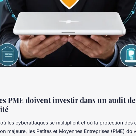
ivent investir
es PME doivent investir dans un audit de
ité
bersécurité
ù les cyberattaques se multiplient et où la protection des
on majeure, les Petites et Moyennes Entreprises (PME) doi