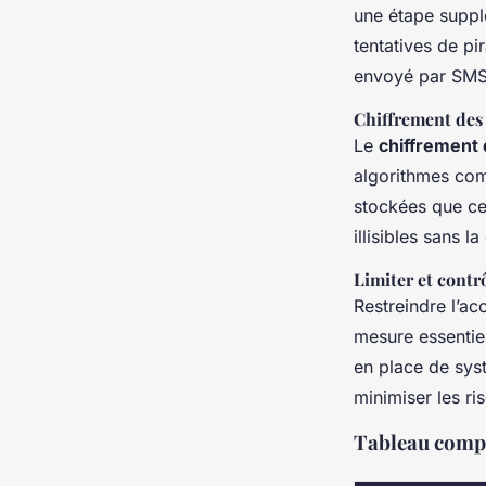
une étape supplé
tentatives de pi
envoyé par SMS 
Chiffrement des
Le
chiffrement
algorithmes com
stockées que cel
illisibles sans 
Limiter et contr
Restreindre l’ac
mesure essentiel
en place de syst
minimiser les ri
Tableau compa