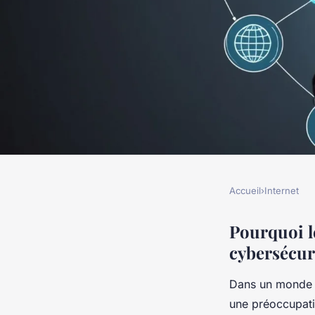
Accueil
›
Internet
INTERNET
Pourquoi les pme do
Pourquoi l
cybersécur
dans un audit de cy
Dans un monde o
une préoccupati