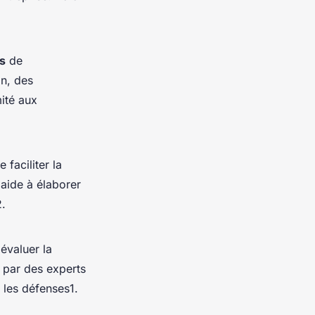
es
de
on, des
mité aux
 faciliter la
aide à élaborer
2.
évaluer la
 par des experts
r les défenses1.