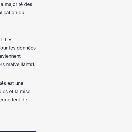
la majorité des
plication ou
l. Les
pour les données
deviennent
rs malveillants1.
sés est une
ôles et la mise
permettent de
.