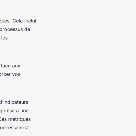
ues. Cela inclut
 processus de
 les
 face aux
orcer vos
d’indicateurs
réponse à une
Ces métriques
 nécessaires1.