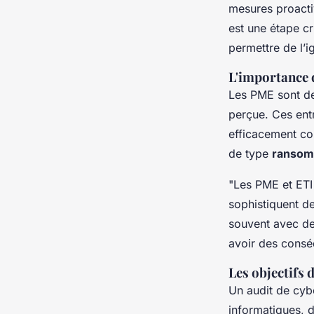
Lyna
•
10 mars 2025
•
6 min de lecture
mesures proacti
est une étape c
permettre de l’i
L'importance 
Les PME sont de 
perçue. Ces ent
efficacement con
de type
ransom
"Les PME et ETI
sophistiquent de
souvent avec de
avoir des consé
Les objectifs 
Un audit de cyb
informatiques, d