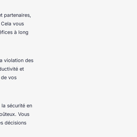
t partenaires,
. Cela vous
fices à long
la violation des
uctivité et
é de vos
 la sécurité en
coûteux. Vous
es décisions