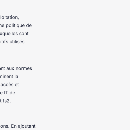
oitation,
ne politique de
uxquelles sont
ifs utilisés
dent aux normes
minent la
 accès et
ie IT de
tifs2.
ions. En ajoutant