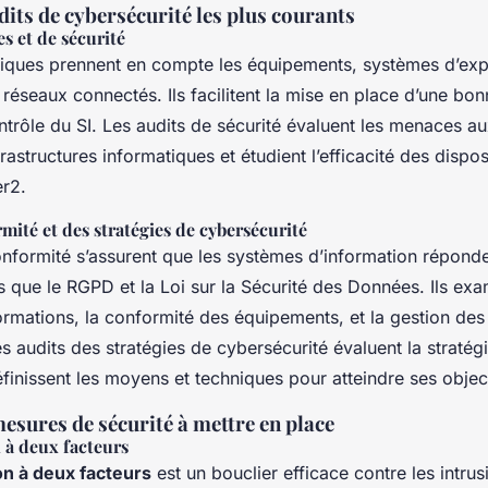
dits de cybersécurité les plus courants
s et de sécurité
niques prennent en compte les équipements, systèmes d’expl
réseaux connectés. Ils facilitent la mise en place d’une bon
ontrôle du SI. Les audits de sécurité évaluent les menaces a
astructures informatiques et étudient l’efficacité des disposit
er2.
mité et des stratégies de cybersécurité
onformité s’assurent que les systèmes d’information répon
es que le RGPD et la Loi sur la Sécurité des Données. Ils exa
ormations, la conformité des équipements, et la gestion des
es audits des stratégies de cybersécurité évaluent la stratég
définissent les moyens et techniques pour atteindre ses objec
esures de sécurité à mettre en place
 à deux facteurs
on à deux facteurs
est un bouclier efficace contre les intrus