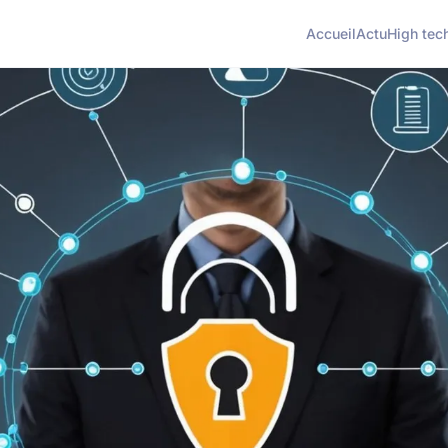
Accueil
Actu
High tec