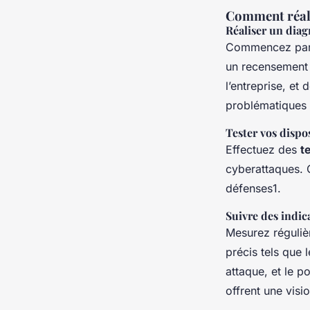
Comment réali
Réaliser un diag
Commencez par 
un recensement 
l’entreprise, et
problématiques a
Tester vos dispos
Effectuez des
t
cyberattaques. C
défenses1.
Suivre des indic
Mesurez réguliè
précis tels que 
attaque, et le 
offrent une visi