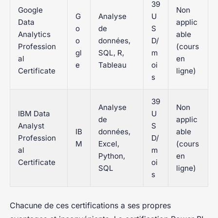
39
Google
Non
G
Analyse
U
Data
applic
o
de
S
Analytics
able
o
données,
D/
Profession
(cours
gl
SQL, R,
m
al
en
e
Tableau
oi
Certificate
ligne)
s
39
Analyse
Non
IBM Data
U
de
applic
Analyst
S
IB
données,
able
Profession
D/
M
Excel,
(cours
al
m
Python,
en
Certificate
oi
SQL
ligne)
s
Chacune de ces certifications a ses propres