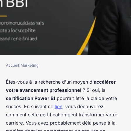
Accueil
›
Marketing
MARKETING
Accélérez votre avancement
Êtes-vous à la recherche d'un moyen d'
accélérer
votre avancement professionnel
? Si oui, la
professionnel grâce à la
certification Power BI
pourrait être la clé de votre
certification power bi
succès. En suivant ce
lien
, vous découvrirez
comment cette certification peut transformer votre
Lyna
•
10 février 2025
•
9 min de lecture
carrière. Vous avez probablement déjà pensé à la