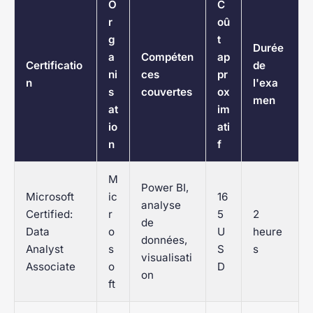
O
C
r
oû
g
t
Durée
a
Compéten
ap
Certificatio
de
ni
ces
pr
n
l'exa
s
couvertes
ox
men
at
im
io
ati
n
f
M
Power BI,
Microsoft
ic
16
analyse
Certified:
r
5
2
de
Data
o
U
heure
données,
Analyst
s
S
s
visualisati
Associate
o
D
on
ft